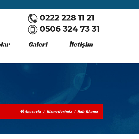
0222 228 11 21
0506 324 73 31
lar
Galeri
İletişim
Anasayfa
Hizmetlerimiz
Halı Yıkama