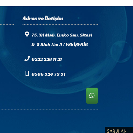
Adres ve İletişim
75. Yıl Mah. Emko San. Sitesi
D-5 Blok No: 5 / ESKİŞEHİR
0222 228 11 21
0506 324 73 31