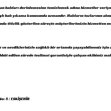
lan halıları derinlemesine temizlemek adına hizmetler veriyor
taylı halı yıkama konusunda uzmandır. Halıların tozlarının al
nda titizlik gösterilen süreçte müşterilerimizin hizmetten 
z ve sevdiklerinizle sağlıklı bir ortamda yaşayabilmeniz için
ahhüt edilen sürede teslimat garantisiyle çalışan ekibimiz ma
No: 5 / ESKİŞEHİR