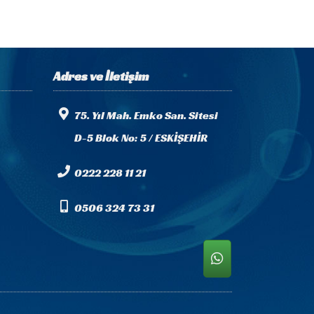
Adres ve İletişim
75. Yıl Mah. Emko San. Sitesi
D-5 Blok No: 5 / ESKİŞEHİR
0222 228 11 21
0506 324 73 31