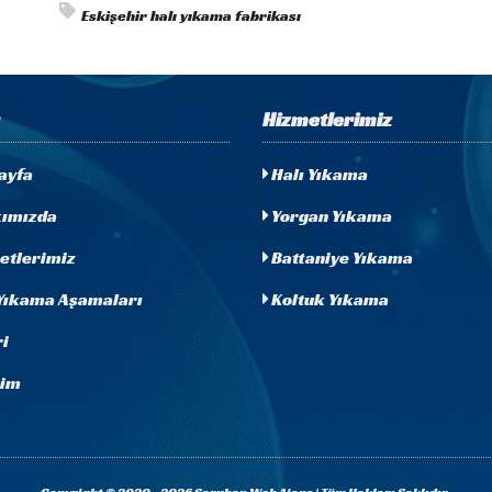
Eskişehir halı yıkama fabrikası
Hizmetlerimiz
ayfa
Halı Yıkama
ımızda
Yorgan Yıkama
etlerimiz
Battaniye Yıkama
Yıkama Aşamaları
Koltuk Yıkama
i
şim
Copyright © 2020 - 2026 Saruhan Web Ajans | Tüm Hakları Saklıdır.