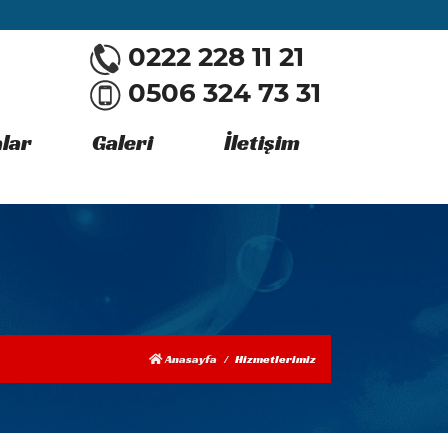
0222 228 11 21
0506 324 73 31
lar
Galeri
İletişim
Anasayfa
Hizmetlerimiz